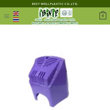
Skip
BEST WELL PLASTIC CO.,LTD.
to
content
0