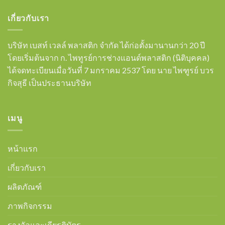
เกี่ยวกับเรา
บริษัท เบสท์ เวลล์ พลาสติก จำกัด ได้ก่อตั้งมานานกว่า 20 ปี
โดยเริ่มต้นจาก ก. ไพทูรย์การช่างแอนด์พลาสติก (นิติบุคคล)
ได้จดทะเบียนเมื่อวันที่ 7 มกราคม 2537 โดย นาย ไพฑูรย์ บวร
กิจสุธี เป็นประธานบริษัท
เมนู
หน้าแรก
เกี่ยวกับเรา
ผลิตภัณฑ์
ภาพกิจกรรม
รางวัลและเกียรติบัตร