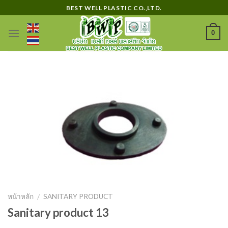
Skip
BEST WELL PLASTIC CO.,LTD.
to
content
0
หน้าหลัก
SANITARY PRODUCT
/
Sanitary product 13